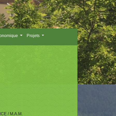
conomique
Projets
NCE
/
M.A.M.