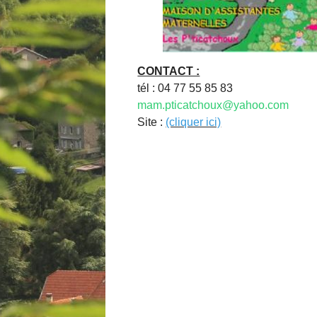
CONTACT :
tél : 04 77 55 85 83
mam.pticatchoux@yahoo.com
Site :
(cliquer ici)