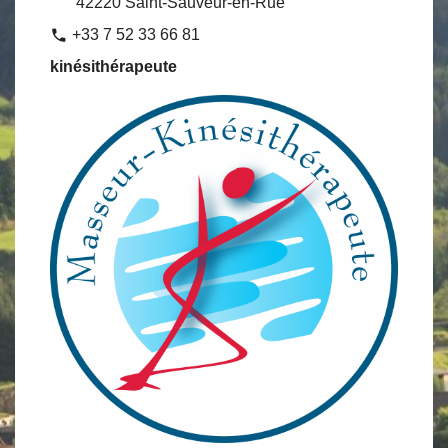
42220 Saint-Sauveur-en-Rue
+33 7 52 33 66 81
phone
kinésithérapeute