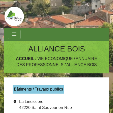
menu
ALLIANCE BOIS
ACCUEIL
/
VIE ECONOMIQUE
/
ANNUAIRE
DES PROFESSIONNELS
/
ALLIANCE BOIS
Bâtiments / Travaux publics
location_on
La Linossiere
42220 Saint-Sauveur-en-Rue